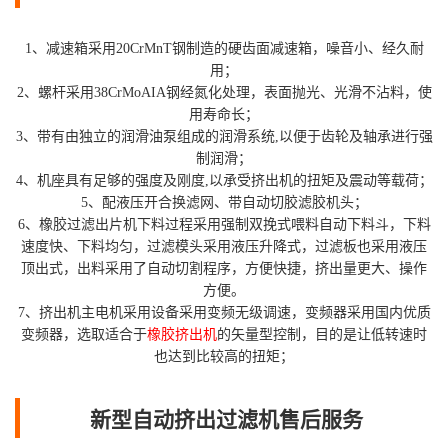
1、减速箱采用20CrMnT钢制造的硬齿面减速箱，噪音小、经久耐
用；
2、螺杆采用38CrMoAIA钢经氮化处理，表面抛光、光滑不沾料，使
用寿命长；
3、带有由独立的润滑油泵组成的润滑系统,以便于齿轮及轴承进行强
制润滑；
4、机座具有足够的强度及刚度,以承受挤出机的扭矩及震动等载荷；
5、配液压开合换滤网、带自动切胶滤胶机头；
6、橡胶过滤出片机下料过程采用强制双挽式喂料自动下料斗，下料
速度快、下料均匀，过滤模头采用液压升降式，过滤板也采用液压
顶出式，出料采用了自动切割程序，方便快捷，挤出量更大、操作
方便。
7、挤出机主电机采用设备采用变频无级调速，变频器采用国内优质
变频器，选取适合于
橡胶挤出机
的矢量型控制，目的是让低转速时
也达到比较高的扭矩；
新型自动挤出过滤机售后服务