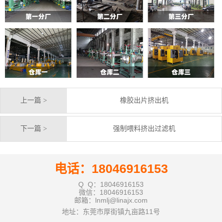
上一篇 >
橡胶出片挤出机
下一篇 >
强制喂料挤出过滤机
电话：18046916153
Q Q：18046916153
微信：18046916153
邮箱：lnmlj@linajx.com
地址：东莞市厚街镇九亩路11号