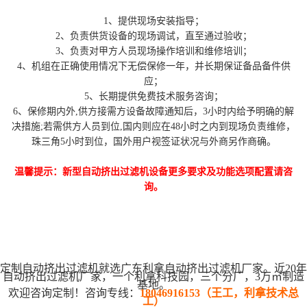
1、提供现场安装指导；
2、负责供货设备的现场调试，直至通过验收；
3、负责对甲方人员现场操作培训和维修培训；
4、机组在正确使用情况下无偿保修一年，并长期保证备品备件供
应；
5、长期提供免费技术服务咨询；
6、保修期内外,供方接需方设备故障通知后，3小时内给予明确的解
决措施;若需供方人员到位,国内则应在48小时之内到现场负责维修，
珠三角5小时到位，国外用户视签证状况与外商另作商确。
温馨提示：新型自动挤出过滤机设备更多要求及功能选项配置请咨
询。
定制自动挤出过滤机就选广东利拿自动挤出过滤机厂家。近20年
自动挤出过滤机厂家，一个利拿科技园，三个分厂，3万㎡制造
基地。
欢迎咨询定制！咨询专线：
18046916153（王工，利拿技术总
工）