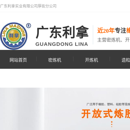
广东利拿实业有限公司厚街分公司
广东利拿
近20年
专注
主营密炼机、开
GUANGDONG LINA
网站首页
密炼机
开炼机
造
联系利拿