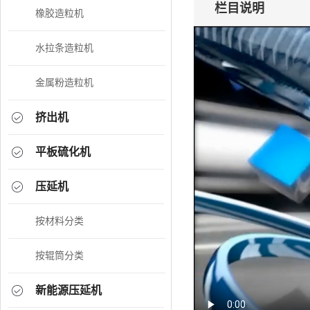
栏目说明
橡胶造粒机
水拉条造粒机
金属粉造粒机
挤出机
平板硫化机
压延机
按材料分类
按辊筒分类
新能源压延机