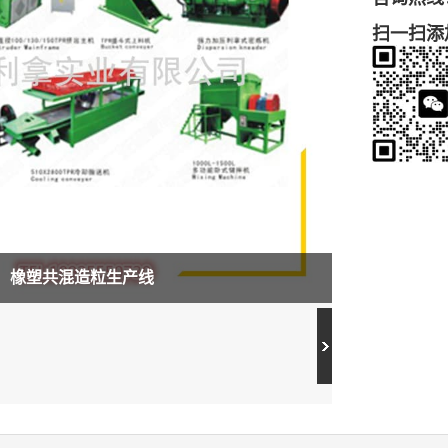
扫一扫添
橡塑共混造粒生产线