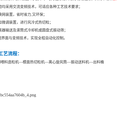
动均采用交流变频技术，可适应各种工艺技术要求；
换网装置，省时省力,又环保；
和微调装置，进行风冷式热切粒；
离器输送及滚筒式冷却机或圆盘式振动筛；
可视界面与变频技术，实现全程自动化控制。
工艺流程：
制喂料造粒机---模面热切粒机---离心旋风筒---振动送料机---出料桶