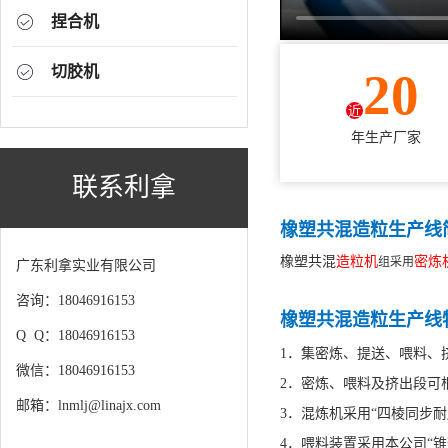
捏合机
切胶机
20
近
年生产厂家
联系利拿
橡塑共混造粒生产线
橡塑共混
造粒机
密炼
组采用
广东利拿实业有限公司
咨询：18046916153
橡塑共混造粒生产线
Q Q：18046916153
1．集密炼、提送、喂料、
微信：18046916153
2．密炼、喂料及挤出段可
邮箱：lnmlj@linajx.com
3．混炼机采用“四棱同步
4．喂料装置采用本公司“