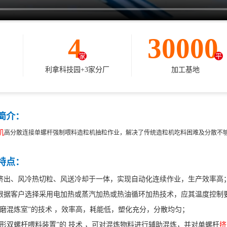
4
30000
家
平
利拿科技园+3家分厂
加工基地
简介：
机
高分散连接单螺杆强制喂料造粒机抽粒作业，解决了传统造粒机吃料困难及分散不
特点：
挤出、风冷热切粒、风送冷却于一体，实现自动化连续作业，生产效率高
根据客户选择采用电加热或蒸汽加热或热油循环加热技术，应其温度控制
耐磨混炼室”的技术 ，效率高，耗能低，塑化充分，分散均匀；
锥形双螺杆喂料装置”的 技术 ，可对混炼物料进行辅助混炼，并对单螺杆
挤