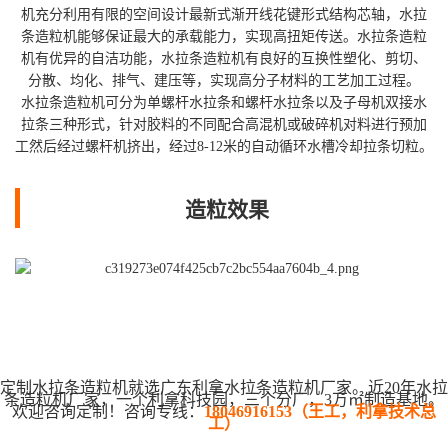
机充分利用有限的空间设计最新式渐开线花键形式结构芯轴，水拉
条造粒机能够保证最大的承载能力，实现高扭矩传送。水拉条造粒
机有优异的自洁功能，水拉条造粒机有良好的互换性塑化、剪切、
分散、均化、排气、建压等，实现高分子材料的工艺加工过程。
水拉条造粒机可分为单螺杆水拉条和螺杆水拉条以及子母机双接水
拉条三种形式，针对胶料的不同配合高混机或破碎机对料进行预加
工然后经过螺杆机挤出，经过8-12米的自动循环水槽冷却拉条切粒。
造粒效果
定制水拉条造粒机就选广东利拿水拉条造粒机厂家。近20年水拉
条造粒机厂家，一个利拿科技园，三个分厂，3万㎡制造基地。
欢迎咨询定制！咨询专线：
18046916153（王工，利拿技术总
工）