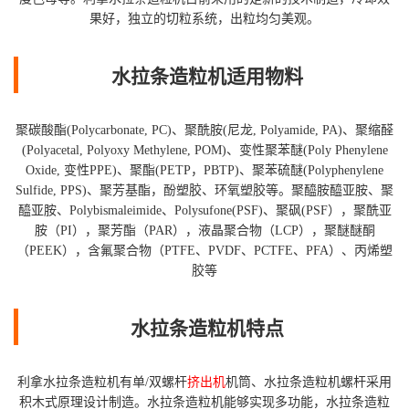
果好，独立的切粒系统，出粒均匀美观。
水拉条造粒机适用物料
聚碳酸酯(Polycarbonate, PC)、聚酰胺(尼龙, Polyamide, PA)、聚缩醛
(Polyacetal, Polyoxy Methylene, POM)、变性聚苯醚(Poly Phenylene
Oxide, 变性PPE)、聚酯(PETP，PBTP)、聚苯硫醚(Polyphenylene
Sulfide, PPS)、聚芳基酯，酚塑胶、环氧塑胶等。聚醯胺醯亚胺、聚
醯亚胺、Polybismaleimide、Polysufone(PSF)、聚砜(PSF），聚酰亚
胺（PI），聚芳酯（PAR），液晶聚合物（LCP），聚醚醚酮
（PEEK），含氟聚合物（PTFE、PVDF、PCTFE、PFA）、丙烯塑
胶等
水拉条造粒机特点
利拿水拉条造粒机有单/双螺杆
挤出机
机筒、水拉条造粒机螺杆采用
积木式原理设计制造。水拉条造粒机能够实现多功能，水拉条造粒