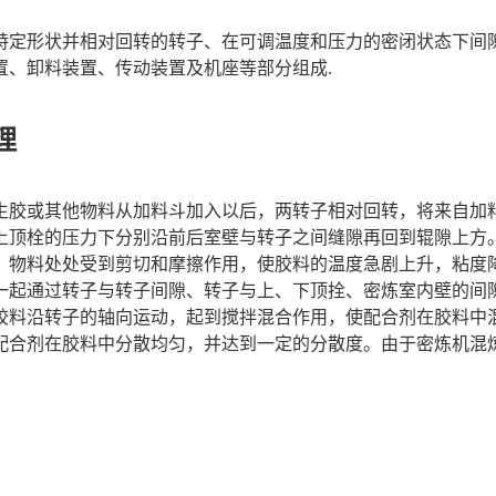
特定形状并相对回转的转子、在可调温度和压力的密闭状态下间
置、卸料装置、传动装置及机座等部分组成.
理
生胶或其他物料从加料斗加入以后，两转子相对回转，将来自加
上顶栓的压力下分别沿前后室壁与转子之间缝隙再回到辊隙上方
，物料处处受到剪切和摩擦作用，使胶料的温度急剧上升，粘度
一起通过转子与转子间隙、转子与上、下顶拴、密炼室内壁的间
胶料沿转子的轴向运动，起到搅拌混合作用，使配合剂在胶料中
配合剂在胶料中分散均匀，并达到一定的分散度。由于密炼机混
。