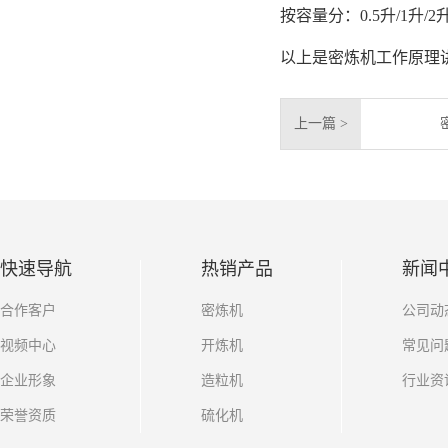
按容量分：0.5升/1升/2升/3
以上是密炼机工作原理
上一篇 >
快速导航
热销产品
新闻
合作客户
密炼机
公司动
视频中心
开炼机
常见问
企业形象
造粒机
行业资
荣誉资质
硫化机