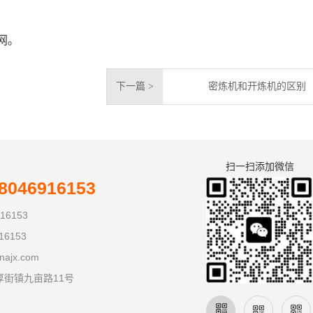
网。
下一篇 >
密炼机和开炼机的区别
扫一扫添加微信
046916153
16153
16153
najx.com
厚街镇九亩路11号