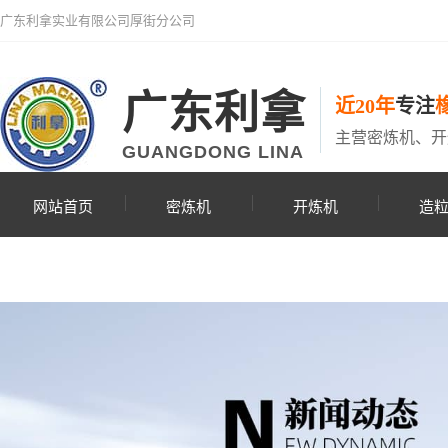
广东利拿实业有限公司厚街分公司
广东利拿
近20年
专注
主营密炼机、开
GUANGDONG LINA
网站首页
密炼机
开炼机
造
联系利拿