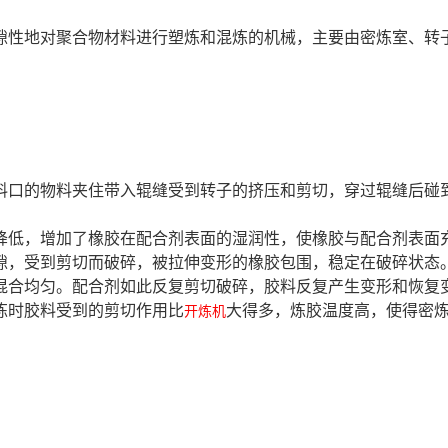
隙性地对聚合物材料进行塑炼和混炼的机械，主要由密炼室、转
料口的物料夹住带入辊缝受到转子的挤压和剪切，穿过辊缝后碰
。
降低，增加了橡胶在配合剂表面的湿润性，使橡胶与配合剂表面
隙，受到剪切而破碎，被拉伸变形的橡胶包围，稳定在破碎状态
混合均匀。配合剂如此反复剪切破碎，胶料反复产生变形和恢复
炼时胶料受到的剪切作用比
大得多，炼胶温度高，使得密
开炼机