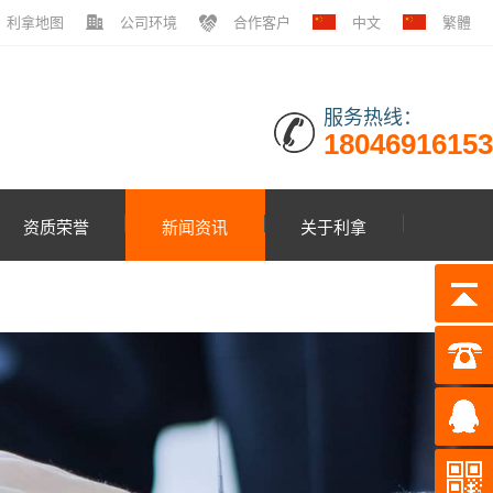
利拿地图
公司环境
合作客户
中文
繁體
服务热线：
18046916153
资质荣誉
新闻资讯
关于利拿