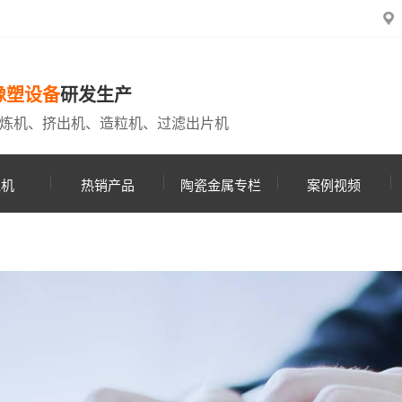
橡塑设备
研发生产
炼机、挤出机、造粒机、过滤出片机
粒机
热销产品
陶瓷金属专栏
案例视频