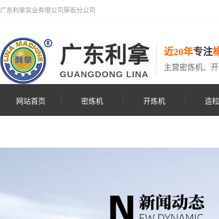
广东利拿实业有限公司厚街分公司
广东利拿
近20年
专注
主营密炼机、开
GUANGDONG LINA
网站首页
密炼机
开炼机
造
联系利拿