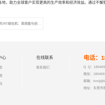
各地，助力全球客户实现更高的生产效率和经济效益。通过不懈努
广东利拿实业的30T硫化机：高效能与创新技术的结合
电话：18
中心
在线联系
Q Q：180469
态
联系我们
微信：180469
题
邮箱：lnmlj@li
讯
地址：东莞市