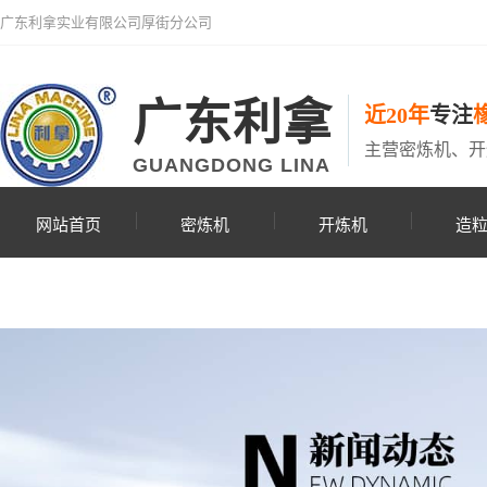
广东利拿实业有限公司厚街分公司
广东利拿
近20年
专注
主营密炼机、开
GUANGDONG LINA
网站首页
密炼机
开炼机
造
联系利拿