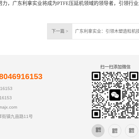
力，广东利拿实业将成为PTFE压延机领域的领导者，引领行业
下一篇 >
广东利拿实业：引领木塑造粒机
扫一扫添加微信
046916153
16153
16153
najx.com
厚街镇九亩路11号