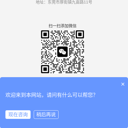
地址：东莞市厚街镇九亩路11号
扫一扫添加微信
×
欢迎来到本网站，请问有什么可以帮您？
版权所有：广东利拿实业有限公司厚街分公司 【
谷歌地图
】
备案号：
粤ICP备08110834号
现在咨询
稍后再说
🏠
📞
📧
💬
在线咨询
拨打电话
电话
联系
微信
首页