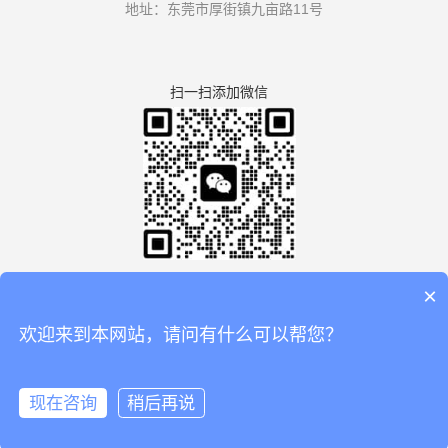
地址：东莞市厚街镇九亩路11号
扫一扫添加微信
×
欢迎来到本网站，请问有什么可以帮您？
版权所有：广东利拿实业有限公司厚街分公司 【
谷歌地图
】
备案号：
粤ICP备08110834号
现在咨询
稍后再说
🏠
📞
📧
💬
在线咨询
拨打电话
电话
联系
微信
首页