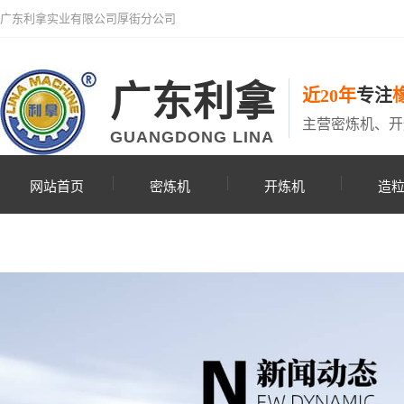
广东利拿实业有限公司厚街分公司
广东利拿
近20年
专注
主营密炼机、开
GUANGDONG LINA
网站首页
密炼机
开炼机
造
联系利拿