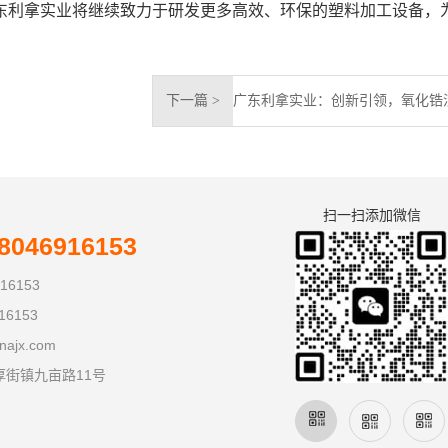
东利拿实业将继续致力于研发更多高效、环保的塑料加工设备，
下一篇 >
扫一扫添加微信
046916153
16153
16153
najx.com
厚街镇九亩路11号