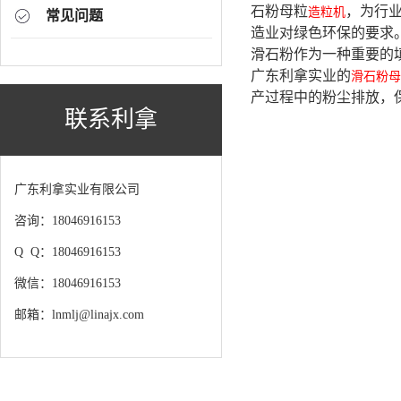
石粉母粒
，为行
造粒机
常见问题
造业对绿色环保的要求
滑石粉作为一种重要的
广东利拿实业的
滑石粉母
产过程中的粉尘排放，
联系利拿
广东利拿实业有限公司
咨询：18046916153
Q Q：18046916153
微信：18046916153
邮箱：lnmlj@linajx.com