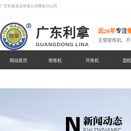
广东利拿实业有限公司厚街分公司
广东利拿
近20年
专注
主营密炼机、开
GUANGDONG LINA
网站首页
密炼机
开炼机
造
联系利拿