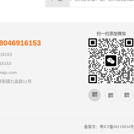
扫一扫添加微信
046916153
16153
16153
najx.com
厚街镇九亩路11号
备案号：
粤ICP备08110834号