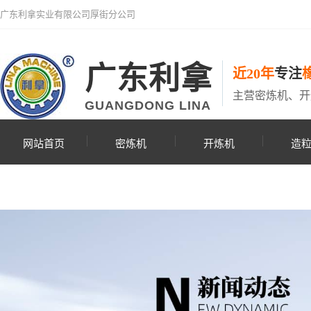
广东利拿实业有限公司厚街分公司
广东利拿
近20年
专注
主营密炼机、开
GUANGDONG LINA
网站首页
密炼机
开炼机
造
联系利拿