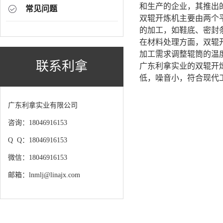
和生产的企业，其推出
常见问题
双辊开炼机主要由两个
的加工，如鞋底、密封
在材料处理方面，双辊
加工需求调整辊筒的温
联系利拿
广东利拿实业的双辊开
低，噪音小，符合现代
广东利拿实业有限公司
咨询：18046916153
Q Q：18046916153
微信：18046916153
邮箱：lnmlj@linajx.com