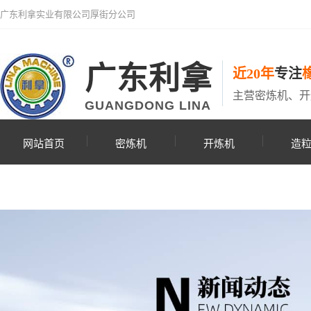
广东利拿实业有限公司厚街分公司
广东利拿
近20年
专注
主营密炼机、开
GUANGDONG LINA
网站首页
密炼机
开炼机
造
联系利拿