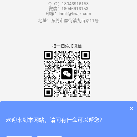
Q Q：18046916153
微信：18046916153
邮箱：lnmlj@linajx.com
地址：东莞市厚街镇九亩路11号
扫一扫添加微信
×
欢迎来到本网站，请问有什么可以帮您？
版权所有：广东利拿实业有限公司厚街分公司 【
谷歌地图
】
备案号：
粤ICP备08110834号