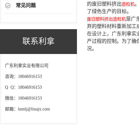
的废旧塑料挤出
造粒机
常见问题
了绿色生产的目标。
是广
废旧塑料挤出造粒机
弃的塑料材料重新加工
在设计上，广东利拿实
联系利拿
产过程的控制。为了确
况。
广东利拿实业有限公司
咨询：18046916153
Q Q：18046916153
微信：18046916153
邮箱：lnmlj@linajx.com