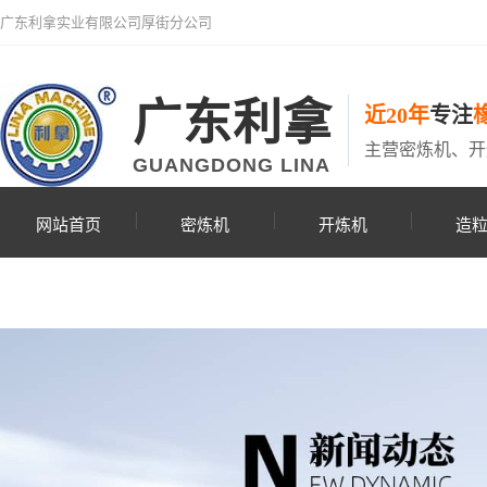
广东利拿实业有限公司厚街分公司
广东利拿
近20年
专注
主营密炼机、开
GUANGDONG LINA
网站首页
密炼机
开炼机
造
联系利拿