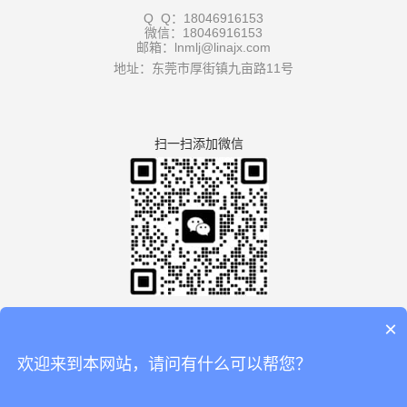
Q Q：18046916153
微信：18046916153
邮箱：lnmlj@linajx.com
地址：东莞市厚街镇九亩路11号
扫一扫添加微信
×
欢迎来到本网站，请问有什么可以帮您？
版权所有：广东利拿实业有限公司厚街分公司 【
谷歌地图
】
备案号：
粤ICP备08110834号