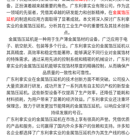
备，正扮演着越来越重要的角色。广东利拿实业有限公司，作为这
一领域的先驱者，凭借其卓越的研发能力和创新精神，在
金属箔压
延机
的制造和应用方面取得了显著成就。本文将深入探讨广东利拿
实业的金属箔压延机，分析其在工业生产中的重要性及其技术创新
点。
金属箔压延机是一种用于生产薄金属箔材的设备，广泛应用于电
子、航空航天、包装等多个行业。广东利拿实业的金属箔压延机以
其高精度、高效率和稳定性能著称，能够满足不同行业对金属箔材
的特殊需求。通过采用先进的控制系统和精密的机械设计，广东利
拿实业的金属箔压延机能够实现箔材厚度的精确控制，从而确保产
品质量的一致性和可靠性。
广东利拿实业在金属箔压延机的技术创新方面不断突破。公司投入
大量资源进行研发，成功开发了一系列具有自主知识产权的新型金
属箔压延机。这些新型设备不仅提高了生产效率，还降低了能耗和
材料损耗，为用户带来了显著的经济效益。广东利拿实业还注重环
保理念，致力于研发更加节能降耗的金属箔压延机，以响应全球可
持续发展的号召。
广东利拿实业的金属箔压延机在市场上享有很高的声誉。凭借优质
的产品和服务，公司赢得了国内外众多客户的信赖和支持。许多知
名企业都选择了广东利拿实业的金属箔压延机作为其生产线的核心