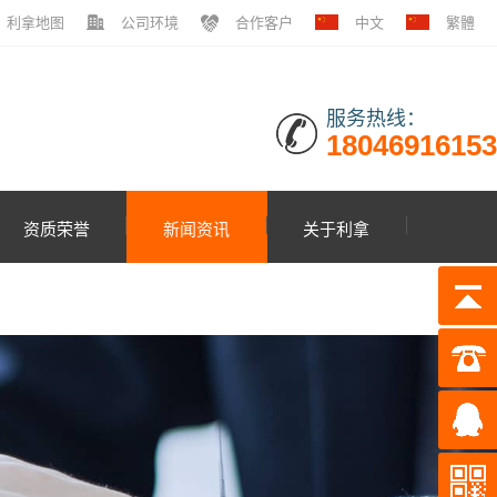
利拿地图
公司环境
合作客户
中文
繁體
服务热线：
18046916153
资质荣誉
新闻资讯
关于利拿