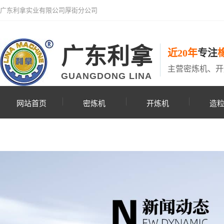
广东利拿实业有限公司厚街分公司
广东利拿
近20年
专注
主营密炼机、开
GUANGDONG LINA
网站首页
密炼机
开炼机
造
联系利拿