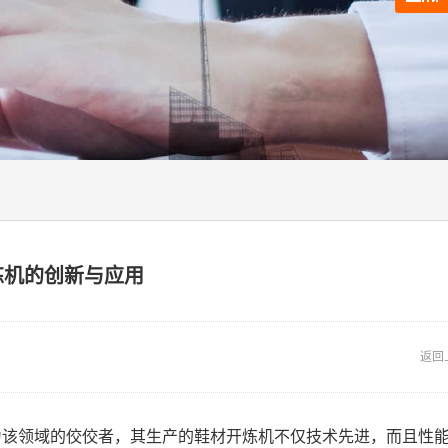
炼机的创新与应用
返回
为该领域的佼佼者，其生产的鞋材开炼机不仅技术先进，而且性