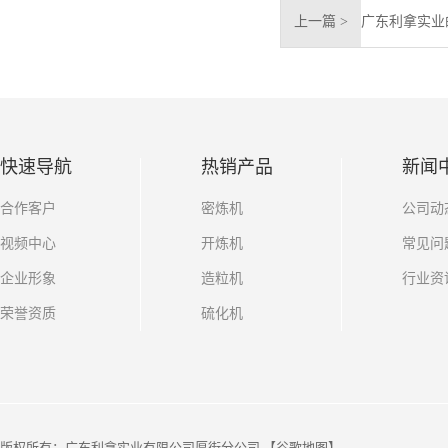
上一篇 >
快速导航
热销产品
新闻
合作客户
密炼机
公司动
视频中心
开炼机
常见问
企业形象
造粒机
行业资
荣誉资质
硫化机
版权所有：广东利拿实业有限公司厚街分公司 【
谷歌地图
】