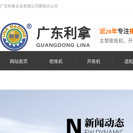
广东利拿实业有限公司厚街分公司
广东利拿
近20年
专注
主营密炼机、开
GUANGDONG LINA
网站首页
密炼机
开炼机
造
联系利拿