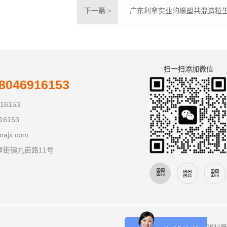
下一篇 >
广东利拿实业的橡塑共混造粒
扫一扫添加微信
046916153
16153
16153
najx.com
厚街镇九亩路11号
备案号：
粤ICP备08110834号