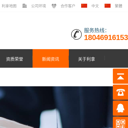
利拿地图
公司环境
合作客户
中文
繁體
服务热线：
18046916153
资质荣誉
新闻资讯
关于利拿