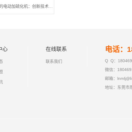
广东利拿实业的电动加硫化机：创新技术引领行业
电话：18
中心
在线联系
Q Q：180469
态
联系我们
微信：180469
题
邮箱：lnmlj@li
讯
地址：东莞市