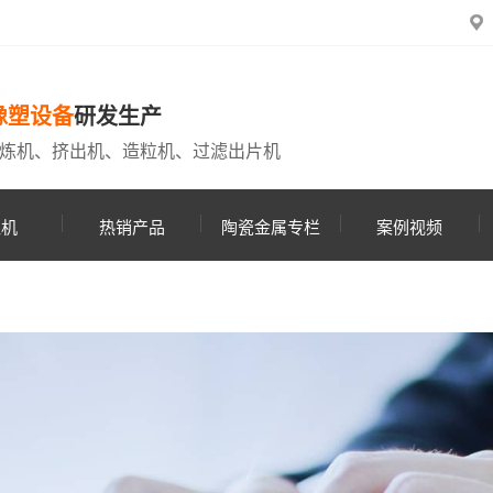
橡塑设备
研发生产
炼机、挤出机、造粒机、过滤出片机
粒机
热销产品
陶瓷金属专栏
案例视频