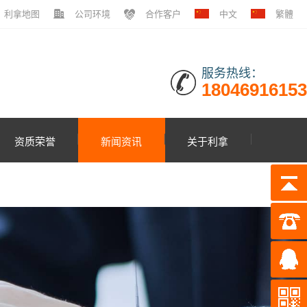
利拿地图
公司环境
合作客户
中文
繁體
服务热线：
18046916153
资质荣誉
新闻资讯
关于利拿