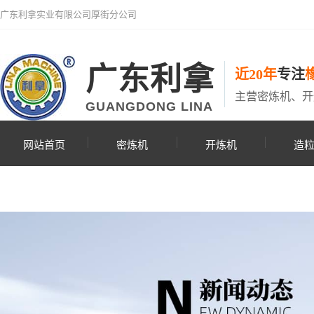
广东利拿实业有限公司厚街分公司
广东利拿
近20年
专注
主营密炼机、开
GUANGDONG LINA
网站首页
密炼机
开炼机
造
联系利拿