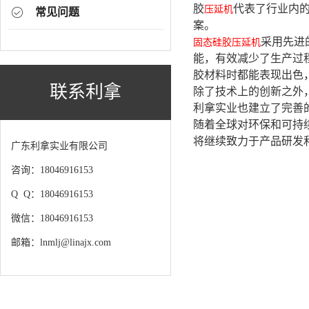
胶
代表了行业内
压延机
常见问题
案。
采用先进
固态
硅胶压延机
能，有效减少了生产过
胶材料时都能表现出色
联系利拿
除了技术上的创新之外
利拿实业也建立了完善
随着全球对环保和可持
将继续致力于产品研发
广东利拿实业有限公司
咨询：18046916153
Q Q：18046916153
微信：18046916153
邮箱：lnmlj@linajx.com