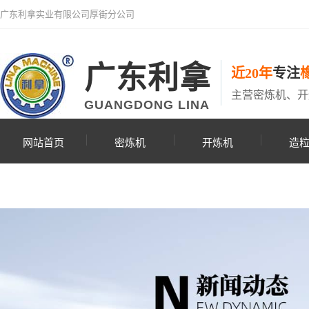
广东利拿实业有限公司厚街分公司
广东利拿
近20年
专注
主营密炼机、开
GUANGDONG LINA
网站首页
密炼机
开炼机
造
联系利拿