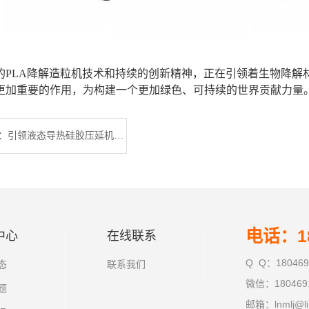
的PLA降解造粒机技术和持续的创新精神，正在引领着生物降解
更加重要的作用，为构建一个更加绿色、可持续的世界贡献力量
广东利拿实业：引领液态导热硅胶压延机创新
电话：18
中心
在线联系
Q Q：180469
态
联系我们
微信：180469
题
邮箱：lnmlj@li