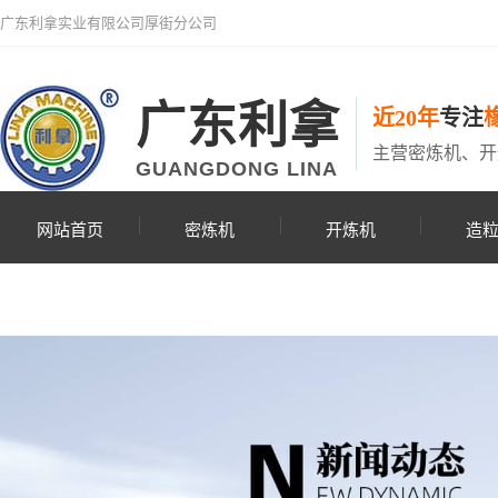
广东利拿实业有限公司厚街分公司
广东利拿
近20年
专注
主营密炼机、开
GUANGDONG LINA
网站首页
密炼机
开炼机
造
联系利拿