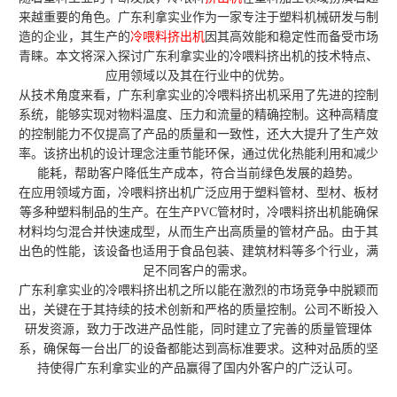
来越重要的角色。广东利拿实业作为一家专注于塑料机械研发与制
造的企业，其生产的
冷喂料挤出机
因其高效能和稳定性而备受市场
青睐。本文将深入探讨广东利拿实业的冷喂料挤出机的技术特点、
应用领域以及其在行业中的优势。
从技术角度来看，广东利拿实业的冷喂料挤出机采用了先进的控制
系统，能够实现对物料温度、压力和流量的精确控制。这种高精度
的控制能力不仅提高了产品的质量和一致性，还大大提升了生产效
率。该挤出机的设计理念注重节能环保，通过优化热能利用和减少
能耗，帮助客户降低生产成本，符合当前绿色发展的趋势。
在应用领域方面，冷喂料挤出机广泛应用于塑料管材、型材、板材
等多种塑料制品的生产。在生产PVC管材时，冷喂料挤出机能确保
材料均匀混合并快速成型，从而生产出高质量的管材产品。由于其
出色的性能，该设备也适用于食品包装、建筑材料等多个行业，满
足不同客户的需求。
广东利拿实业的冷喂料挤出机之所以能在激烈的市场竞争中脱颖而
出，关键在于其持续的技术创新和严格的质量控制。公司不断投入
研发资源，致力于改进产品性能，同时建立了完善的质量管理体
系，确保每一台出厂的设备都能达到高标准要求。这种对品质的坚
持使得广东利拿实业的产品赢得了国内外客户的广泛认可。