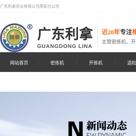
广东利拿实业有限公司厚街分公司
广东利拿
近20年
专注
主营密炼机、开
GUANGDONG LINA
网站首页
密炼机
开炼机
造
联系利拿