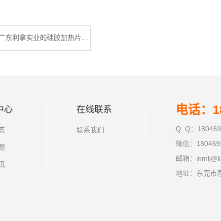
探索高效能：广东利拿实业的硅胶加热片压延机技术
电话：18
中心
在线联系
Q Q：180469
态
联系我们
微信：180469
题
邮箱：lnmlj@li
讯
地址：东莞市