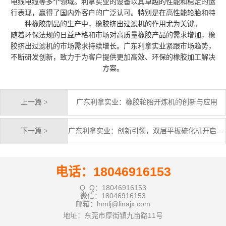
电线电缆等多个领域。利拿实业的设备以其卓越的性能和稳定的运
行表现，赢得了国内外客户的广泛认可。特别是在高性能轮胎和特
种橡胶制品的生产中，橡胶挤出过滤机的作用尤为关键。
随着环保法规的日益严格和市场对高质量橡胶产品的需求增加，橡
胶挤出过滤机的市场需求持续增长。广东利拿实业紧跟市场趋势，
不断研发创新，致力于为客户提供更加高效、环保的橡胶加工解决
方案。
上一篇 >
广东利拿实业：橡胶轮胎开炼机的创新与应用
下一篇 >
广东利拿实业：创新引领，双层平板硫化机开启工业新纪元
电话：18046916153
Q Q：18046916153
微信：18046916153
邮箱：lnmlj@linajx.com
地址：东莞市厚街镇九亩路11号