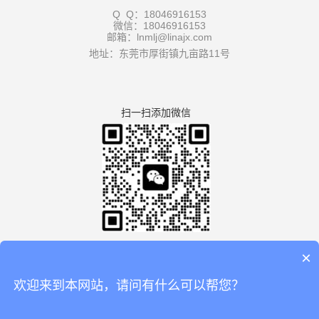
Q Q：18046916153
微信：18046916153
邮箱：lnmlj@linajx.com
地址：东莞市厚街镇九亩路11号
扫一扫添加微信
×
欢迎来到本网站，请问有什么可以帮您？
版权所有：广东利拿实业有限公司厚街分公司 【
谷歌地图
】
备案号：
粤ICP备08110834号