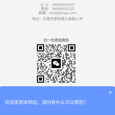
Q Q：18046916153
微信：18046916153
邮箱：lnmlj@linajx.com
地址：东莞市厚街镇九亩路11号
扫一扫添加微信
×
欢迎来到本网站，请问有什么可以帮您？
版权所有：广东利拿实业有限公司厚街分公司 【
谷歌地图
】
备案号：
粤ICP备08110834号