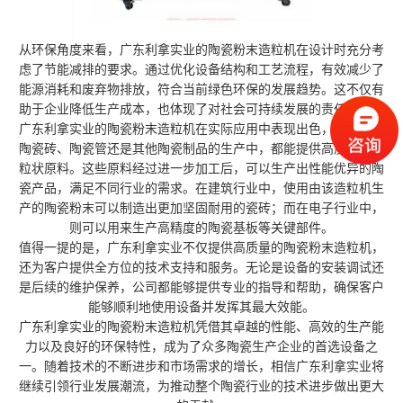
从环保角度来看，广东利拿实业的陶瓷粉末造粒机在设计时充分考
虑了节能减排的要求。通过优化设备结构和工艺流程，有效减少了
能源消耗和废弃物排放，符合当前绿色环保的发展趋势。这不仅有
助于企业降低生产成本，也体现了对社会可持续发展的责任担当。
广东利拿实业的陶瓷粉末造粒机在实际应用中表现出色，无论是在
陶瓷砖、陶瓷管还是其他陶瓷制品的生产中，都能提供高质量的颗
粒状原料。这些原料经过进一步加工后，可以生产出性能优异的陶
瓷产品，满足不同行业的需求。在建筑行业中，使用由该造粒机生
产的陶瓷粉末可以制造出更加坚固耐用的瓷砖；而在电子行业中，
则可以用来生产高精度的陶瓷基板等关键部件。
值得一提的是，广东利拿实业不仅提供高质量的陶瓷粉末造粒机，
还为客户提供全方位的技术支持和服务。无论是设备的安装调试还
是后续的维护保养，公司都能够提供专业的指导和帮助，确保客户
能够顺利地使用设备并发挥其最大效能。
广东利拿实业的陶瓷粉末造粒机凭借其卓越的性能、高效的生产能
力以及良好的环保特性，成为了众多陶瓷生产企业的首选设备之
一。随着技术的不断进步和市场需求的增长，相信广东利拿实业将
继续引领行业发展潮流，为推动整个陶瓷行业的技术进步做出更大