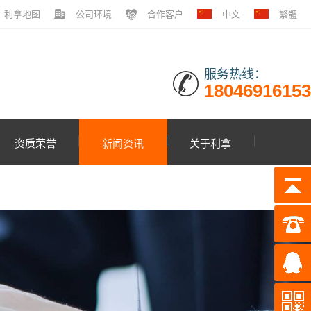
利拿地图
公司环境
合作客户
中文
繁體
服务热线：
18046916153
资质荣誉
新闻资讯
关于利拿