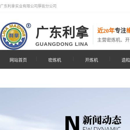
广东利拿实业有限公司厚街分公司
广东利拿
近20年
专注
主营密炼机、开
GUANGDONG LINA
网站首页
密炼机
开炼机
造
联系利拿