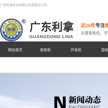
广东利拿实业有限公司厚街分公司
广东利拿
近20年
专注
主营密炼机、开
GUANGDONG LINA
网站首页
密炼机
开炼机
造
联系利拿