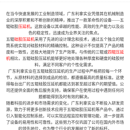
在当今快速发展的工业制造领域，广东利拿实业凭借其在机械制造
业的深厚积累和不断创新的精神，推出了一款革命性的设备——五
辊硅胶
压延机
。这款设备以其卓越的性能、高效的生产能力以及出
色的稳定性，迅速成为业界关注的焦点。
五辊
硅胶压延机
采用了先进的设计理念和技术，通过五个独立的辊
筒系统实现对硅胶材料的精确控制。这种设计不仅提高了产品的精
度和一致性，还极大地提升了生产效率。与传统的三辊或
四辊压延
机
相比，五辊硅胶压延机能够更好地处理各种厚度和硬度的硅胶材
料，满足不同客户的个性化需求。
广东利拿实业在五辊硅胶压延机的生产过程中严格把控每一个环
节，从原材料的选择到成品的检验，都遵循最高的质量标准。这使
得每台出厂的五辊硅胶压延机都能达到甚至超过客户的期望值。公
司还提供全面的售后服务支持，确保客户在使用过程中遇到任何问
题都能得到及时有效的解决。
随着科技的进步和市场需求的变化，广东利拿实业不断投入研发资
源，致力于将更多创新技术应用于五辊硅胶压延机等产品中。通过
引入智能化控制系统，可以实现远程监控和管理功能，进一步提高
了设备的易用性和可靠性。这些努力不仅巩固了公司在国内外市场
的领先地位，也为整个行业的发展树立了新的标杆。