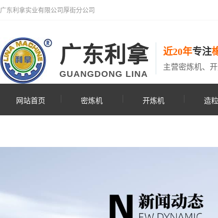
广东利拿实业有限公司厚街分公司
广东利拿
近20年
专注
主营密炼机、开
GUANGDONG LINA
网站首页
密炼机
开炼机
造
联系利拿