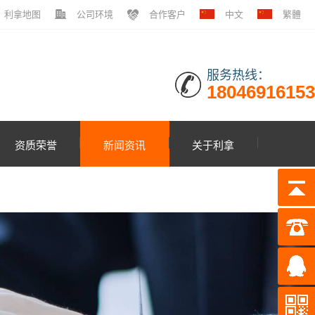
利拿地图
公司环境
合作客户
中文
繁體
服务热线：
18046916153
资质荣誉
新闻资讯
关于利拿