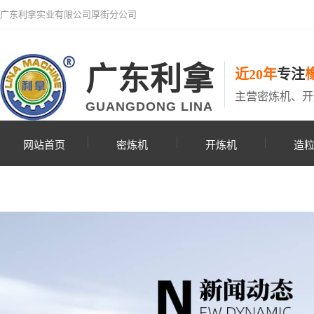
广东利拿实业有限公司厚街分公司
广东利拿
近20年
专注
主营密炼机、开
GUANGDONG LINA
网站首页
密炼机
开炼机
造
联系利拿