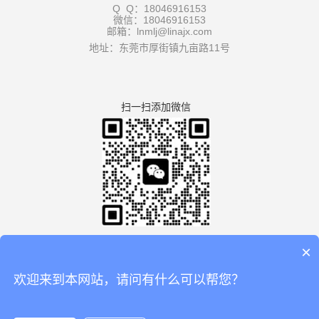
Q Q：18046916153
微信：18046916153
邮箱：lnmlj@linajx.com
地址：东莞市厚街镇九亩路11号
扫一扫添加微信
×
欢迎来到本网站，请问有什么可以帮您？
版权所有：广东利拿实业有限公司厚街分公司 【
谷歌地图
】
备案号：
粤ICP备08110834号