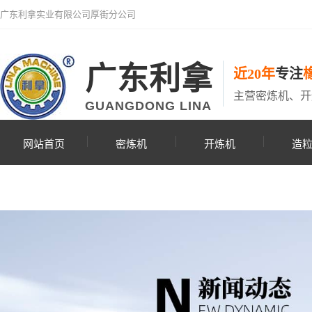
广东利拿实业有限公司厚街分公司
广东利拿
近20年
专注
主营密炼机、开
GUANGDONG LINA
网站首页
密炼机
开炼机
造
联系利拿