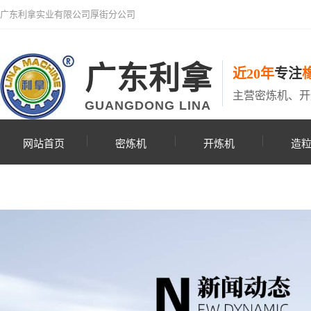
广东利拿实业有限公司厚街分公司
广东利拿
近20年
专注
主营密炼机、开
GUANGDONG LINA
网站首页
密炼机
开炼机
造
联系利拿