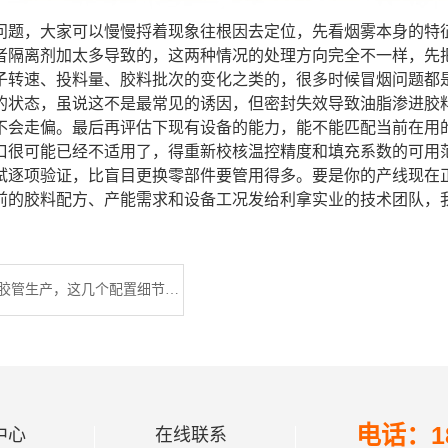
问题，大家可以慢慢捋着现象往根因去定位，先看烟雾本身的特
者隔离剂加太多导致的，这两种情况的处理方向完全不一样，先
子转速、投料量、胶料批次的变化之类的，很多时候冒烟问题都
的状态，虽说这不是最常见的诱因，但密封失效导致油脂渗进胶
不会走偏。最后再评估下现有设备的能力，能不能匹配当前在用
口很可能已经不适用了，得重新校核温控精度和填充系数的可用
试逐项验证，比盲目更换零部件要管用得多。要是你的产线现在
前的胶料配方、产能需求和设备工况发给利拿实业的技术团队，
冷喂料挤出机胶管生产，这几个配置细节决定成品合格率
电话：18
中心
在线联系