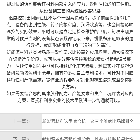
却过快的话可能会在材料内部引入内应力，影响后续的加工性能。
从设备到工艺的系统性改善思路
温度控制出问题往往不是单一因素造成的，除了前面提到的几个
点，设备的密封性能、转子磨损程度、润滑状态等，也会间接影响
温控的实际效果，平时可以建立定期检查维护的制度，每次出现异
常的时候把当时的设备状态参数都记录下来，慢慢积累足够多的运
行数据，就能形成适配自身工况的工艺基准。
新能源材料这类对品质一致性要求比较高的应用场景，通常情况下
在设备选型阶段，就可以充分评估温控系统的精度指标和调节能
力，后续使用过程中也可以持续优化工艺参数，利拿实业在橡塑设
备研发领域深耕十余年，拥有70多项自主专利技术，可针对不同胶
料特性和产能需求，提供全流程非标定制化的橡塑混炼成型整体解
决方案。
如果需要结合您的具体胶种配方、产能要求和生产工况评估对应的
方案，直接和利拿实业的技术团队进一步沟通就可以。
上一篇 >
新能源材料选型啮合机，这三个维度比品牌排名更重要
下一篇 >
新能源胶料高粘度难分散，堆叠式炼胶机靠什么应对