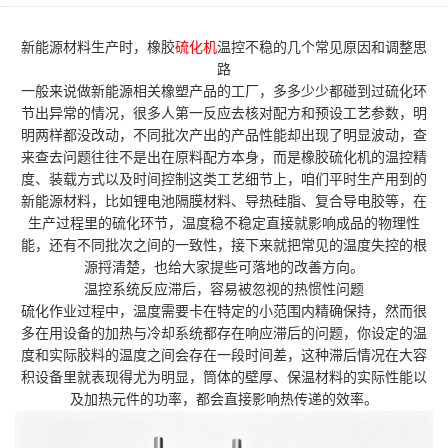
新能源材料生产时，橡胶
硫化机
温控不稳的几个常见原因和调整思
路
一般来说做新能源相关橡塑产品的工厂，多多少少都碰到过硫化环
节出异常的情况，很多人第一反应去核对配方和预设工艺参数，明
明两样都没改动，不同批次产出的产品性能却出现了明显波动，查
来查去问题往往不是出在原料配方本身，而是橡胶硫化机的温控精
度、装载方式以及时间控制这类工艺细节上，咱们平时生产用到的
新能源材料，比如锂电池隔膜材料、导热硅脂、复合导电胶等，在
生产过程里的硫化环节，温度稳不稳定直接就影响成品的物理性
能，还有不同批次之间的一致性，接下来就把常见的温度失控的根
源捋清楚，也给大家提些可落地的改善方向。
温控系统反应滞后，容易被忽视的热惯性问题
硫化作业过程中，温度需要卡在特定的小范围内精确保持，然而很
多在用设备的加热与冷却系统都存在响应滞后的问题，你设定的温
度和实际胶料的温度之间会存在一段时间差，这种滞后情况在大容
积设备里就表现得尤为明显，筒体的壁厚、保温材料的实际性能以
及加热元件的功率，都会直接影响热传递的效率。