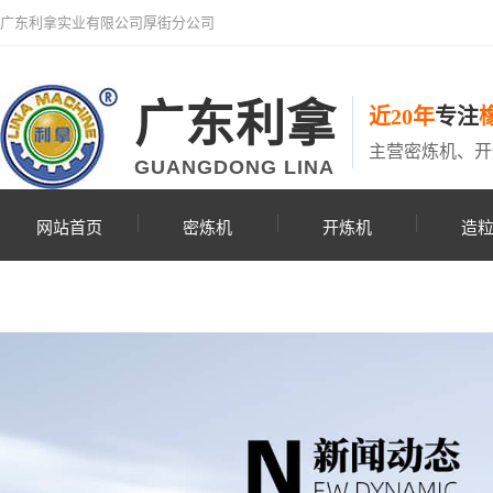
广东利拿实业有限公司厚街分公司
广东利拿
近20年
专注
主营密炼机、开
GUANGDONG LINA
网站首页
密炼机
开炼机
造
联系利拿