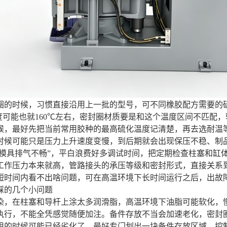
圈的时候，习惯直接沿用上一批的型号，可不同橡胶配方需要的硫
温度可能也就160℃左右，密封圈材质要是和这个温度区间不匹配
候，最好先把当前常用胶种的最高硫化温度记清楚，再去选耐温
时候可能只是压力上升速度变慢，到后期就会出现保压不稳、制
者“模具排气不畅”，平白浪费好多调试时间，把定期检查柱塞和
工作压力本来就高，管路接头的承压等级和密封形式，直接关系
短时间内看不出啥问题，可在高温环境下长时间运行之后，出故
踩的几个小问题
染，在柱塞和导杆上涂太多润滑脂，高温环境下油脂可能软化，
执行，不能全凭感觉随便加注。备件存放不当会加速老化，密封
用的时候可能已经劣化了，最好专门划出一块备件存放区域，控