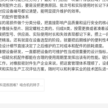
换完配件之后，要是没把更换原因、批次号和实际使用时长记下
对应设备编号都记清楚，能明显提升维护的效率。
厂的配件管理体系
有的易损件做个分类分级，把直接影响产品质量和运行安全的核
件像接头垫片、固定螺栓之类的，归成B类，按需更换或者凑着
候把型号、供应商、实际使用时长和失效表现都记下来，攒上一
更精准。还有就是在设备选型的阶段，就要把后期维护的便利性
些设计细节直接决定了之后维护的工时成本和配件的损耗速度。
橡塑设备研发，一直都把设备的可维护性当成很重要的设计指标
一组硫化机配件都能在合理的使用周期里发挥出该有的性能。硫化
工作，对橡胶密封件生产企业来说，把这套管理体系理顺了，设
求和实际生产工况评估方案，随时可以和利拿实业的技术团队进
高分子复合材料混炼困难？啮合机的转子与温控配置常被忽视