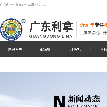
广东利拿实业有限公司厚街分公司
广东利拿
近20年
专注
主营密炼机、开
GUANGDONG LINA
网站首页
密炼机
开炼机
造
联系利拿