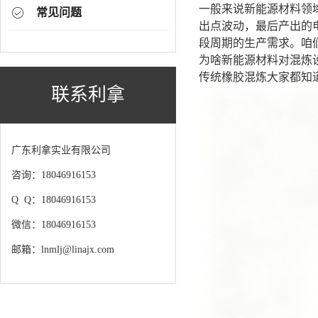
一般来说新能源材料领
常见问题
出点波动，最后产出的
段周期的生产需求。咱
为啥新能源材料对混炼
传统橡胶混炼大家都知
联系利拿
广东利拿实业有限公司
咨询：18046916153
Q Q：18046916153
微信：18046916153
邮箱：lnmlj@linajx.com