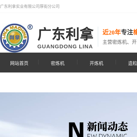
广东利拿实业有限公司厚街分公司
广东利拿
近20年
专注
主营密炼机、开
GUANGDONG LINA
网站首页
密炼机
开炼机
造
联系利拿