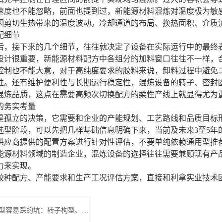
速度也不能忽略，前面也提到过，新能源材料混炼对温度极为敏
因剪切生热带来的温度波动。冷却通道的布局、换热面积、介质
配细节
后，接下来的几个细节，往往就决定了设备在实际运行中的最终
设计很重要，新能源材料配方中各组分的加料窗口往往不一样，
控制也不能大意，对于高纯度要求的胶料来说，卸料过程中避免
性。还有维护便利性与长期运行稳定性，混炼设备的转子、密封
混炼品质，这点在需要高频次切换配方的柔性产线上就显得尤为
的务实考量
是孤立的决策，它需要和企业的产能规划、工艺路线和品质目标
选型阶段，可以先把几样基础信息明确下来，当前及未来3至5年
供应商提供的配置方案进行针对性评估，不要单纯依赖通用型推
能源材料领域的制造企业，混炼设备的选择往往需要兼顾现有产
力来实现。
胶种配方、产能要求和生产工况评估方案，直接和利拿实业技术
塑料啮合机选型容易踩的坑：转子构型、容积与温控精度怎么匹配