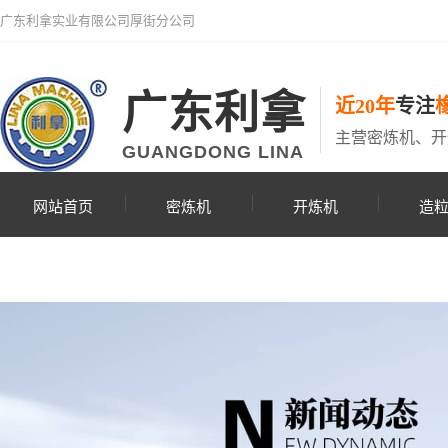
广东利拿实业有限公司厚街分公司
广东利拿
近20年
专注
主营密炼机、开
GUANGDONG LINA
网站首页
密炼机
开炼机
造
联系利拿