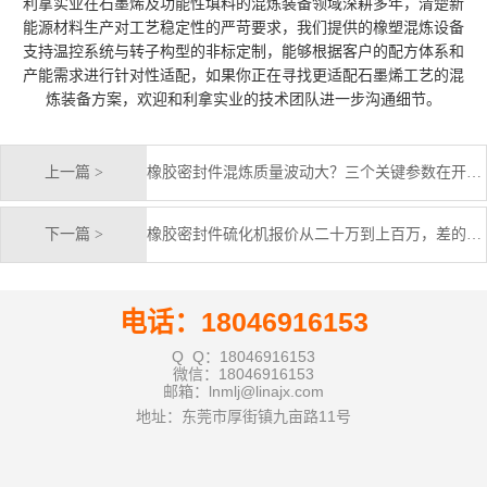
利拿实业在石墨烯及功能性填料的混炼装备领域深耕多年，清楚新
能源材料生产对工艺稳定性的严苛要求，我们提供的橡塑混炼设备
支持温控系统与转子构型的非标定制，能够根据客户的配方体系和
产能需求进行针对性适配，如果你正在寻找更适配石墨烯工艺的混
炼装备方案，欢迎和利拿实业的技术团队进一步沟通细节。
上一篇 >
橡胶密封件混炼质量波动大？三个关键参数在开炼机操作中常被忽视
下一篇 >
橡胶密封件硫化机报价从二十万到上百万，差的是哪些配置
电话：18046916153
Q Q：18046916153
微信：18046916153
邮箱：lnmlj@linajx.com
地址：东莞市厚街镇九亩路11号