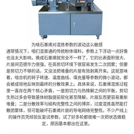
为啥石墨烯对混炼参数的波动这么敏感
通常情况下，咱们混普通的传统粉体填料，参数上下浮动一点好像
也没太大影响，换成石墨烯就完全不一样了，它的比表面积很大、
片层间范德华力很强，在高剪切环境下很容易发生二次团聚；但要
是剪切力不够的话，又没法把堆叠的片层有效剥离开来。这就意味
着，啮合机的转子转速、温度曲线、填充量等参数的微小波动，都
会被成倍地反映到最终的分散效果上。具体来说，石墨烯混炼过程
里一直存在两个核心矛盾，一是剪切力与热降解之间的平衡，剪切
生热过多会导致基体树脂提前软化甚至降解，片层反而更容易重新
堆叠；二是分散效率与结构完整性之间的博弈，过度混炼虽然能打
散团聚体，但可能破坏石墨烯片层的导电网络完整性。不少产线上
的操作员凭经验反复试参数，试了好多轮都很难一次把状态做稳
定，原因基本都出在这里。