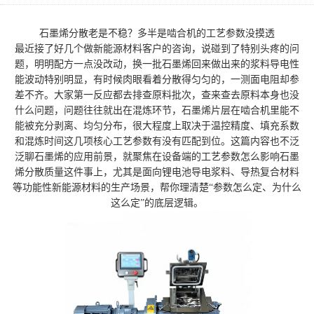
石墨烯分散老是不稳？多半是啮合机的工艺参数没摸透
最近接了好几个做新能源材料客户的咨询，说碰到了特别头疼的问
题，明明配方一点没改动，换一批石墨烯回来做出来的浆料导电性
能波动特别明显，有时候肉眼看着分散得匀匀的，一测面电阻却参
差不齐。大家第一反应都去排查原料批次，查来查去原料本身也没
什么问题，问题往往就出在混炼环节，石墨烯片层在啮合机里能不
能被充分剥离、均匀分布，很大程度上取决于温控精度、填充系数
和混炼时间这几项核心工艺参数有没有匹配到位。这篇内容也不泛
泛聊石墨烯的应用前景，就聚焦在设备端的工艺参数怎么影响石墨
烯分散质量这件事上，尤其是面向锂电池导电浆料、导热复合材料
等功能性新能源材料的生产场景，帮你理清楚“参数怎么定、为什么
这么定”的底层逻辑。