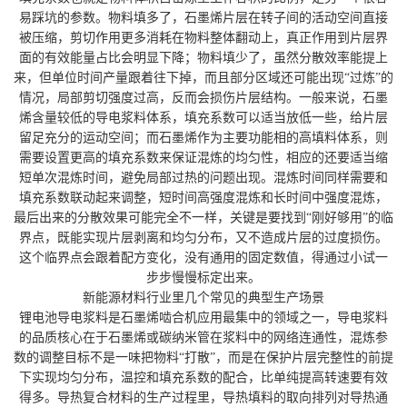
易踩坑的参数。物料填多了，石墨烯片层在转子间的活动空间直接
被压缩，剪切作用更多消耗在物料整体翻动上，真正作用到片层界
面的有效能量占比会明显下降；物料填少了，虽然分散效率能提上
来，但单位时间产量跟着往下掉，而且部分区域还可能出现“过炼”的
情况，局部剪切强度过高，反而会损伤片层结构。一般来说，石墨
烯含量较低的导电浆料体系，填充系数可以适当放低一些，给片层
留足充分的运动空间；而石墨烯作为主要功能相的高填料体系，则
需要设置更高的填充系数来保证混炼的均匀性，相应的还要适当缩
短单次混炼时间，避免局部过热的问题出现。混炼时间同样需要和
填充系数联动起来调整，短时间高强度混炼和长时间中强度混炼，
最后出来的分散效果可能完全不一样，关键是要找到“刚好够用”的临
界点，既能实现片层剥离和均匀分布，又不造成片层的过度损伤。
这个临界点会跟着配方变化，没有通用的固定数值，得通过小试一
步步慢慢标定出来。
新能源材料行业里几个常见的典型生产场景
锂电池导电浆料是石墨烯啮合机应用最集中的领域之一，导电浆料
的品质核心在于石墨烯或碳纳米管在浆料中的网络连通性，混炼参
数的调整目标不是一味把物料“打散”，而是在保护片层完整性的前提
下实现均匀分布，温控和填充系数的配合，比单纯提高转速要有效
得多。导热复合材料的生产过程里，导热填料的取向排列对导热通