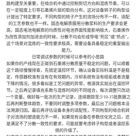
路构建至关重要，在啮合机中通过控制剪切方向和混炼节奏，可以
在一定程度上引导石墨烯片层的取向分布，这对设备转子的构型设
计提出了特定要求，不同构型的转子产生的流场分布不一样，适配
的工艺参数也不一样。固态电解质膜用分散浆料的生产要求会更
高，固态电池电解质的均质性对电池界面性能影响极大，石墨烯作
为改性添加剂加进去的时候，分散不均会形成导电“死区”或“热点”，
这个场景对混炼的一致性要求极高，需要设备具备稳定的重复输出
能力。
日常调试参数的时候可以参考的小思路
如果你的产线现在正碰到石墨烯分散质量不稳定的问题，可以顺着
这个路径慢慢排查，先锁定温控环节，确认设备实际料温是不是稳
定，传感器校准有没有在有效期内，冷却系统有没有结垢或者流量
下降的情况，很多看似是工艺问题的异常，根源其实就出在温控环
节。之后再记录填充系数与混炼时间的不同组合，每次调整只改动
一个变量，做好每一批次的生产记录，连续跟踪至少10-15批数据之
后再判断整体趋势，不要同时调整多项参数，最后出了问题根本没
法溯源归因。最后再评估设备本身的适配性，不同构型的啮合机转
子对流场的塑造能力不一样，如果现有设备在参数优化完之后，还
是满足不了分散一致性的要求，可能就要考虑转子构型或者温控系
统的升级了。