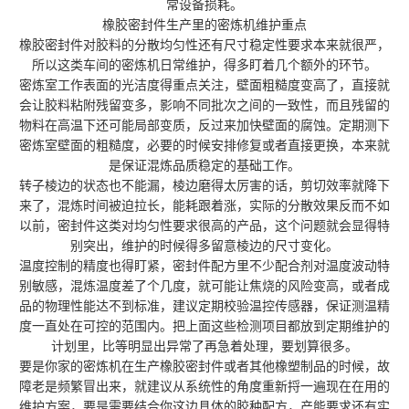
常设备损耗。
橡胶密封件生产里的密炼机维护重点
橡胶密封件对胶料的分散均匀性还有尺寸稳定性要求本来就很严，
所以这类车间的密炼机日常维护，得多盯着几个额外的环节。
密炼室工作表面的光洁度得重点关注，壁面粗糙度变高了，直接就
会让胶料粘附残留变多，影响不同批次之间的一致性，而且残留的
物料在高温下还可能局部变质，反过来加快壁面的腐蚀。定期测下
密炼室壁面的粗糙度，必要的时候安排修复或者直接更换，本来就
是保证混炼品质稳定的基础工作。
转子棱边的状态也不能漏，棱边磨得太厉害的话，剪切效率就降下
来了，混炼时间被迫拉长，能耗跟着涨，实际的分散效果反而不如
以前，密封件这类对均匀性要求很高的产品，这个问题就会显得特
别突出，维护的时候得多留意棱边的尺寸变化。
温度控制的精度也得盯紧，密封件配方里不少配合剂对温度波动特
别敏感，混炼温度差了个几度，就可能让焦烧的风险变高，或者成
品的物理性能达不到标准，建议定期校验温控传感器，保证测温精
度一直处在可控的范围内。把上面这些检测项目都放到定期维护的
计划里，比等明显出异常了再急着处理，要划算很多。
要是你家的密炼机在生产橡胶密封件或者其他橡塑制品的时候，故
障老是频繁冒出来，就建议从系统性的角度重新捋一遍现在在用的
维护方案，要是需要结合你这边具体的胶种配方，产能要求还有实