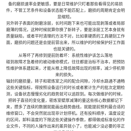
备的磨损速率会更敏感，要是日常维护只盯着那些看得见的易损
件，不管工艺条件和设备状态能不能匹配上，磨损的周期肯定会明
显缩短。
另外转子表面的耐磨涂层，长时间跑下来也可能出现剥落或者局部
磨薄的情况，这种时候就算你换了新转子，要是涂层工艺本身就有
质量缺陷，或者平时清理的方法不对，比如拿硬质的工具硬刮工作
面，磨损的问题还是会提前冒出来，所以维护的时候保护好工作面
也挺关键的。
从等坏了再修到提前防着坏：系统性维护该怎么落地
碰到故障才急着修的被动维修模式，往往都是治标不治本，把预防
性维护体系建起来，才能从根上降低故障出现的频率，减少停机带
来的损失。
轴封的磨损量，转子和密炼室之间的配合间隙，冷却水路通不通畅
这些关键指标，得按照设备运行的时长或者累计生产的批次定期检
测，设备状态慢慢劣化的趋势就可以追踪到。每次做维护的时候，
把转子直径的变化量，密炼室壁厚减薄的量这些核心数据都记下
来，攒多了连续的数据就能画出趋势曲线，就能提前预判最合适的
维修窗口，不会突然就出现非计划停机。还有投料顺序，温度设定
的区间，卸料温度的下限这些关键操作参数，都得做成标准化的作
业文件，不同的人操作出来的差异就小了，也能减少没必要的非正