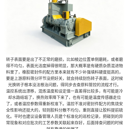
转子表面要是出了不正常的磨损，比如棱边位置单侧磨耗，或者磨
得不均匀，表面光洁度掉得很明显，那大概率是有硬质杂质混进物
料里了，橡胶密封件的配方里本来就有不少补强填料硬度挺高的，
要是上游原料筛分环节没把好关，就会持续刮伤转子表面，这时候
光换转子根本没法根治问题，得同步去查原料管控的流程才行。
温控系统出漂移，混炼温度和设定值一直差得比较多，有可能是冷
却水路结垢了，换热效率降下来了，也有可能是温度传感器走位
了，或者温控参数得重新校准下。温控不准对密封件配方的焦烧安
全性影响还挺大的，轻则胶料分散不均匀，重则直接让胶料提前硫
化。平时也建议设备管理人员建个标准化的巡检记录，把碰到的异
常现象和对应批次的工艺参数关联起来存好，后面排查问题的时候