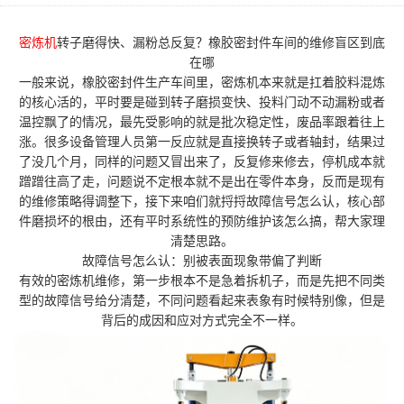
密炼机
转子磨得快、漏粉总反复？橡胶密封件车间的维修盲区到底
在哪
一般来说，橡胶密封件生产车间里，密炼机本来就是扛着胶料混炼
的核心活的，平时要是碰到转子磨损变快、投料门动不动漏粉或者
温控飘了的情况，最先受影响的就是批次稳定性，废品率跟着往上
涨。很多设备管理人员第一反应就是直接换转子或者轴封，结果过
了没几个月，同样的问题又冒出来了，反复修来修去，停机成本就
蹭蹭往高了走，问题说不定根本就不是出在零件本身，反而是现有
的维修策略得调整下，接下来咱们就捋捋故障信号怎么认，核心部
件磨损坏的根由，还有平时系统性的预防维护该怎么搞，帮大家理
清楚思路。
故障信号怎么认：别被表面现象带偏了判断
有效的密炼机维修，第一步根本不是急着拆机子，而是先把不同类
型的故障信号给分清楚，不同问题看起来表象有时候特别像，但是
背后的成因和应对方式完全不一样。