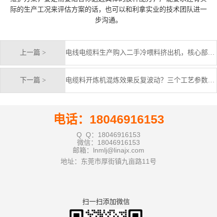
际的生产工况来评估方案的话，也可以和利拿实业的技术团队进一
步沟通。
上一篇 >
电线电缆料生产购入二手冷喂料挤出机，核心部件状态比价格更关键
下一篇 >
电缆料开炼机混炼效果反复波动？三个工艺参数值得重新审视
电话：18046916153
Q Q：18046916153
微信：18046916153
邮箱：lnmlj@linajx.com
地址：东莞市厚街镇九亩路11号
扫一扫添加微信