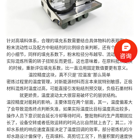
针对高填料体系，合理的填充系数需要结合具体物料的表观密度、
粉末流动性以及配方中粘结剂的比例综合来判断，还有个值得留意
的小细节，同样的填充系数下，粉末粒径分布越窄、流动性越好，
实际混炼所需的转子扭矩反而更低，这也意味着，在原料批次更换
的时候，重新评估填充系数，比一直沿用固定数值要更有意义。
温控精度这块，真不只是"控温准"那么简单
密炼过程里的温度管理，对新能源材料而言本来就特别敏感，正极
材料混炼时温度过高，可能直接引发粘结剂预交联，负极石墨材料
就更娇贵，温度波动太大很容易破坏它的层状结构。
温控精度对能耗的影响，主要体现在两个层面，其一，温度偏差大
了会导致混炼终点判断失准，如果实际温度比目标温度高出较多，
操作人员下意识就会延长冷却等待时间，整批物料的生产周期就拉
长了，设备空转或者低效运转的时间占比自然就上去了；其二，冷
却水系统的响应速度直接决定了温度回调的效率，部分密炼机的冷
却水路设计偏保守，在高填料、高剪切工况下，热量积聚的速度快