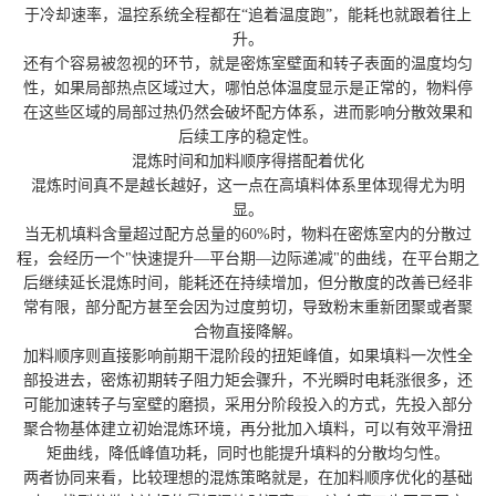
于冷却速率，温控系统全程都在“追着温度跑”，能耗也就跟着往上
升。
还有个容易被忽视的环节，就是密炼室壁面和转子表面的温度均匀
性，如果局部热点区域过大，哪怕总体温度显示是正常的，物料停
在这些区域的局部过热仍然会破坏配方体系，进而影响分散效果和
后续工序的稳定性。
混炼时间和加料顺序得搭配着优化
混炼时间真不是越长越好，这一点在高填料体系里体现得尤为明
显。
当无机填料含量超过配方总量的60%时，物料在密炼室内的分散过
程，会经历一个"快速提升—平台期—边际递减"的曲线，在平台期之
后继续延长混炼时间，能耗还在持续增加，但分散度的改善已经非
常有限，部分配方甚至会因为过度剪切，导致粉末重新团聚或者聚
合物直接降解。
加料顺序则直接影响前期干混阶段的扭矩峰值，如果填料一次性全
部投进去，密炼初期转子阻力矩会骤升，不光瞬时电耗涨很多，还
可能加速转子与室壁的磨损，采用分阶段投入的方式，先投入部分
聚合物基体建立初始混炼环境，再分批加入填料，可以有效平滑扭
矩曲线，降低峰值功耗，同时也能提升填料的分散均匀性。
两者协同来看，比较理想的混炼策略就是，在加料顺序优化的基础