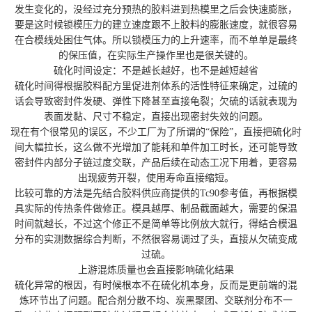
发生变化的，没经过充分预热的胶料进到热模里之后会快速膨胀，
要是这时候锁模压力的建立速度跟不上胶料的膨胀速度，就很容易
在合模线处困住气体。所以锁模压力的上升速率，而不单单是最终
的保压值，在实际生产操作里也是很关键的。
硫化时间设定：不是越长越好，也不是越短越省
硫化时间得根据胶料配方里促进剂体系的活性特征来确定，过硫的
话会导致密封件发硬、弹性下降甚至直接龟裂；欠硫的话就表现为
表面发黏、尺寸不稳定，直接出现密封失效的问题。
现在有个很常见的误区，不少工厂为了所谓的“保险”，直接把硫化时
间大幅拉长，这么做不光增加了能耗和单件加工时长，还可能导致
密封件内部分子链过度交联，产品后续在动态工况下用着，更容易
出现疲劳开裂，使用寿命直接缩短。
比较可靠的方法是先结合胶料供应商提供的Tc90参考值，再根据模
具实际的传热条件做修正。模具越厚、制品截面越大，需要的保温
时间就越长，不过这个修正不是简单等比例放大就行，得结合模温
分布的实测数据综合判断，不然很容易调过了头，直接从欠硫变成
过硫。
上游混炼质量也会直接影响硫化结果
硫化异常的根因，有时候根本不在硫化机本身，反而是更前端的混
炼环节出了问题。配合剂分散不均、炭黑聚团、交联剂分布不一