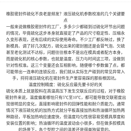
橡胶密封件硫化不良老是频发？液压硫化机参数校准的几个关键要
点
一般来说做橡胶密封件的工厂，多多少少都碰到过硫化环节出问题
的情况，毕竟硫化这步本身就直接定了产品的尺寸稳定性、压缩永
久变形表现，还有后续的实际使用寿命。不少工厂都反映过，换了
新模具、调了好几次配方，硫化出来的密封圈还是会冒气泡、欠硫
甚至老化测试不达标，问题往往根本不是出在模具或者配方本身，
而是硫化机的核心参数，也就是温度、压力与时间这三项，没做到
针对性校准。这三个变量还会互相影响，随便哪个参数偏了点，都
可能带出一连串的连锁反应，我们就从实际生产碰到的常见异常入
手，捋捋液压硫化机在密封件生产里容易踩的那些根因坑。
温度控制精度：硫化反应最先要卡好的关
硫化本质上就是胶料在高温高压下发生交联反应的过程，对于橡胶
密封件来说，温度偏差哪怕只有5℃至10℃，都可能导致交联密度出
现很明显的变化，直接影响密封件的回弹性能和耐介质能力。通常
情况下液压硫化机的加热方式就分平板直接加热和热油循环加热两
种路径，平板加热响应速度快，但温度均匀性很容易受模具厚度和
安装位置的影响；热油循环的温度波动会小很多，但在做多腔模具
的场景下，各个型腔之间的温差还是得单独留意的。