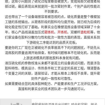
致，这些小问题到了硫化过程里都会被放大，变成局部欠硫或者局
部过硫，最后表现出来就是同一批次密封件里，个别产品的性能达
不到要求。
这也带出了一个设备端很容易被忽视的点，硫化质量是整个橡塑加
工链的系统输出，从密炼阶段的胶料均匀度开始，就已经为后续的
硫化稳定性打好了基础。利拿实业在橡塑混炼设备领域深耕了十余
年，核心产品线涵盖加压式
密炼机
、
开炼机
、双螺杆
造粒机
等，他
们家设备在胶料分散均匀性和批次一致性方面的表现，直接关系到
下游硫化工序能达到的品质天花板。
要是你的工厂现在正被硫化不良率居高不下的问题困扰，不妨先从
混炼胶的质量追溯开始排查，有时候问题根本不在硫化机，反而是
上游送进模具的那批胶料本身就有问题。
液压硫化机的参数校准从来都不是孤立的设备调试问题，而是涉及
胶料特性、模具设计、传热条件和工艺设定的系统工程。理清楚各
个变量之间的关联，逐层验证，才能从根本上降低不良率，提升密
封件产品的一致性和可靠性。
如果需要结合您的具体胶种配方、产能要求和生产工况评估方案，
直接和利拿实业的技术团队进一步沟通就可以。
上一篇 >
橡胶密封件混炼总出问题？啮合机容积、转子、温控配置要点