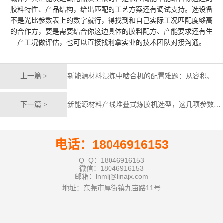
胶料特性、产品结构，给出匹配的工艺方案还有调试支持。选设备
不是光比参数表上的数字就行，得找到和自己实际工况匹配度够高
的合作方，要是需要结合你这边具体的胶料配方、产能要求还有生
产工况做评估，也可以直接找利拿实业的技术团队对接沟通。
上一篇 >
新能源材料混炼中啮合机的配置难题：从容积、转子到温控的拆解
下一篇 >
新能源材料产线堆叠式炼胶机选型，这几项参数直接影响混炼品质
电话：18046916153
Q Q：18046916153
微信：18046916153
邮箱：lnmlj@linajx.com
地址：东莞市厚街镇九亩路11号