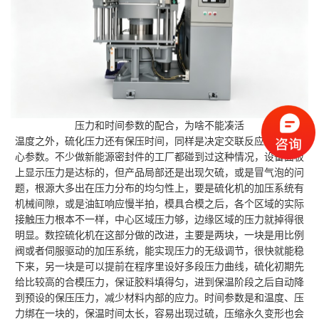
压力和时间参数的配合，为啥不能凑活
温度之外，硫化压力还有保压时间，同样是决定交联反应质量的核
心参数。不少做新能源密封件的工厂都碰到过这种情况，设备面板
上显示压力是达标的，但产品局部还是出现欠硫，或是冒气泡的问
题，根源大多出在压力分布的均匀性上，要是硫化机的加压系统有
机械间隙，或是油缸响应慢半拍，模具合模之后，各个区域的实际
接触压力根本不一样，中心区域压力够，边缘区域的压力就掉得很
明显。数控硫化机在这部分做的改进，主要是两块，一块是用比例
阀或者伺服驱动的加压系统，能实现压力的无级调节，很快就能稳
下来，另一块是可以提前在程序里设好多段压力曲线，硫化初期先
给比较高的合模压力，保证胶料填得匀，进到保温阶段之后自动降
到预设的保压压力，减少材料内部的应力。时间参数是和温度、压
力绑在一块的，保温时间太长，容易出现过硫，压缩永久变形也会