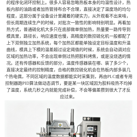
的程序化闭环控制上。很多人容易忽略热板本身的均温性设计，热
板内部的油路或者加热管排布合不合理，直接决定了温度场的均匀
程度，这部分属于设备设计里藏着的硬实力，从外观看不出来啥，
但长周期连续生产的时候，对批次一致性的影响特别明显。再看加
热方式，普通硫化机大多只在底部做单侧加热，热量要一路传导到
模具里，路径长，响应速度也慢，高精度的数控硫化机一般都配了
上下双侧独立加热系统，每个加热区都能单独设定目标温度和升温
曲线，模具上下模的温差超过设定阈值的时候，系统会自动调对应
区域的加热功率，不会出现单侧过热把胶料烤焦，或是没烧透的情
况。还有传感器和反馈的部分，温度传感器装在哪、装了多少个，
直接决定最终的控制精度，合格的数控硫化机会在热板内部多装几
个热电偶，不同区域的温度数据都能实时采集到，再由PLC或者专用
控制器跑PID算法做动态调节，要是某一块区域因为胶料吸热不均掉
了温度，系统几秒之内就能完成补偿，不会等偏差攒到很大了才反
应过来。