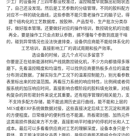
少工厂的设备用了三四年都没校准过，温控精度早就飘出初始状态
了，自己还没发现。然后是工艺参数的分级管理，不同的胶料配方
对应不一样的硫化曲线，这些参数不能只靠老操作工的脑子记，得
建个结构化的工艺数据库，按胶种、产品型号、生产批次分类存
好，做好版本管理。还要做好对应的操作培训，数控硫化机的功能
再全，要是操作工只会点默认参数，搞不懂每个参数到底是干啥
的，碰到异常情况也没法快速排查，设备供应商能不能给体系化的
工艺培训，直接影响工厂的调试周期和投产效率。
选设备的时候，这几个点可以多留意下
你要是正在给新能源材料产线挑数控硫化机，不少方向都值得多琢
磨下。先看温控精度和均温性，可以找供应商要热板多点位的温度
分布测试数据，了解实际生产工况下的温差控制能力，别光看参数
表里标出来的控温范围。再看压力系统的响应特性，比例阀或者伺
服系统的加压响应时间，直接影响合模阶段的胶料填充效果，对结
构复杂的异形密封件来说尤其重要。还有程序管理的相关能力，支
不支持多配方存储，能不能追溯历史运行曲线，能不能和上层的
MES或者ERP系统做数据对接，这些直接决定后续工艺沉淀和溯源
的方便程度。日常维护的便利性也不能漏，热板密封圈、加热元件
这类易损件换起来方不方便，直接影响平时维护的停机时长和人工
成本。最后可以多看看供应商对工艺的理解深度，设备本身只是个
载体，真正能决定硫化品质上限的，是供应商能不能结合你这边的