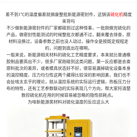
差不到1℃的温度偏差就搞废整批新能源密封件，这锅该
硫化机
精度
来背吗
不少做新能源密封件的厂家都碰到过这种怪事，一批刚做完硫化的
产品，做密封性能测试的时候整批次都通不过，翻来覆去排查，原
材料没换过，设备参数之前也没人动过，操作全是按既定规程走
的，问题到底出在哪啊。
一般来说，新能源相关材料的硫化工艺精度要求，本来就比普通橡
胶制品要高出不少，很多厂家刚碰到这类问题，第一反应都是去查
原料批次的差异，或者模具状态好不好，很容易漏掉硫化设备本身
的温控精度、压力均匀性这两个藏得比较深的影响因素，我们也不
会扯啥太玄乎的理论，就从温控系统的实际运行逻辑，热板压力分
布的特性，还有工艺参数联动的实际表现几个方向，帮大家捋清楚
数控硫化机在用的时候容易被忽略的隐性损耗点。
为啥新能源类材料对硫化温度的反应这么大