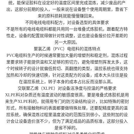
统，能保证胶料在设定好的温度区间里完成混炼，减少废品的产
出，这部分前期的投入，一般来说在设备整个使用周期里，靠省下
来的原料损耗就能慢慢赚回来。
不同电线电缆料配方，对设备选型的具体要求
不是所有的电线电缆料都能共用同一台堆叠式炼胶机，跟着配方特
性走，设备的配置就得做针对性调整，这也是设备报价拉开差距的
另一大原因。
聚氯乙烯（PVC）电缆料的混炼特点
PVC电缆料生产的时候通常要加大量的增塑剂和稳定剂，混炼过程
里要求转子能提供温和又足够的剪切力，避免增塑剂挥发太多，这
个时候转子的设计就偏低剪切、高翻搅的类型，温控系统也得支持
加热和冷却的快速切换，针对这类配方的设备，成本大头往往是投
在温控系统上，转子本身的成本占比反而没那么高。
交联聚乙烯（XLPE）对设备洁净度与控温的严格要求
XLPE料对杂质还有温度波动的敏感度很高，要是堆叠式炼胶机是用
来生产XLPE料的，就得用专门的防污染结构设计，比如特殊的密封
形式，所有接触物料的表面都要做特殊处理，还要配精度更高的温
控系统，确保混炼过程里温度波动的范围压到很小，这些附加的设
计会让设备造价涨不少，但为了满足成品的品质标准，这部分投入
是省不掉的。