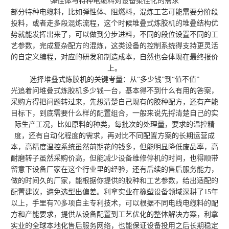
弹性体与特种电缆料对设备柔性化的需求
部分特种电缆料，比如弹性体、阻燃料，混炼工艺可能需要分阶段
投料，或者走多段混炼流程，这个时候堆叠式炼胶机的堆叠结构优
势就能发挥出来了，可以做到分步进料，不同的段位设置不同的工
艺参数，完成复杂配方的混炼，这类设备的控制系统得支持更灵活
的自定义编程，对应的研发和制造成本，自然也会体现在最终报价
上。
选择堆叠式炼胶机的关键考量：从“多少钱”到“值不值”
光追着问堆叠式炼胶机多少钱一台，基本得不到什么有用的答案，
采购方得把问题转过来，先想清楚自己现有的胶种配方，还有产能
目标下，到底需要什么样的配置组合，一般来说先捋清楚自己的实
际生产工况，比如原料的种类，每批次的处理量，要求的温控精
度，还有自动化程度的需求，再对比不同配置方案的长期运营成
本，高精度温控系统虽然前期花的钱多，但能明显降低废品率，高
耐磨转子虽然采购价高，但能减少设备维修停机的时间，也得顺带
留意下设备厂家在这个行业里的经验，还有后续的售后服务能力，
做的时间久的厂家，能根据你提供的胶种和工艺参数，给出适配的
配置建议，避免选型出偏差。利拿实业在橡塑设备领域深耕了15年
以上，手里有70多项自主专利技术，可以根据不同电线电缆料的配
方和产能要求，提供从设备配置到工艺优化的整体解决方案，利拿
实业的全球本地化售后服务网络，也能保证设备投用之后长期稳定