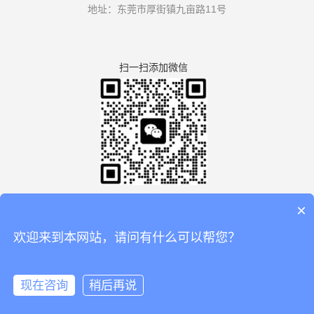
地址：东莞市厚街镇九亩路11号
扫一扫添加微信
×
欢迎来到本网站，请问有什么可以帮您？
版权所有：广东利拿实业有限公司厚街分公司 【
谷歌地图
】
备案号：
粤ICP备08110834号
现在咨询
稍后再说
🏠
📞
📧
💬
在线咨询
拨打电话
电话
联系
微信
首页