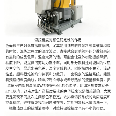
温控精度对颜色稳定性的作用
色母粒生产对温度挺敏感的，尤其是用到热敏性颜料或者载体树脂
的时候，混炼过程里的温度波动，直接就会影响颜料的分散效果还
有最终的成品色泽，温度太高的话，可能会让载体树脂提前降解，
粘度下降，能提供的剪切力就不够，同时部分颜料还可能因为过热
发生变色，最后出来色差，温度太低的话，树脂熔融不充分，流动
性差，颜料很难被均匀包裹和分散开，一套稳定的温控系统，能跟
着预设的温度曲线，精准控制冷却水或者导热油的流量和温度，把
混炼室内部的温度波动控制在很小的范围里，比如常规要求就是
±2°C以内，这点对生产高精度要求的色母粒来说是很关键的，大家
要是发现不同批次之间颜色不稳定，去排查温控系统的响应速度和
控温精度，往往就能找到问题出在哪，定期把冷却水道清洗一下，
把换热器上的结垢清理掉，对维持温控精度也有不小的帮助。