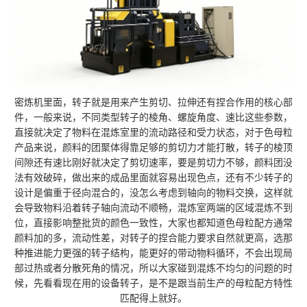
密炼机里面，转子就是用来产生剪切、拉伸还有捏合作用的核心部
件，一般来说，不同类型转子的棱角、螺旋角度、速比这些参数，
直接就决定了物料在混炼室里的流动路径和受力状态，对于色母粒
产品来说，颜料的团聚体得靠足够的剪切力才能打散，转子的棱顶
间隙还有速比刚好就决定了剪切速率，要是剪切力不够，颜料团没
法有效破碎，做出来的成品里面就容易出现色点，还有不少转子的
设计是偏重于径向混合的，没怎么考虑到轴向的物料交换，这样就
会导致物料沿着转子轴向流动不顺畅，混炼室两端的区域混炼不到
位，直接影响整批货的颜色一致性，大家也都知道色母粒配方通常
颜料加的多，流动性差，对转子的捏合能力要求自然就更高，选那
种推进能力更强的转子结构，能更好的带动物料循环，不会出现局
部过热或者分散死角的情况，所以大家碰到混炼不均匀的问题的时
候，先看看现在用的设备转子，是不是跟当前生产的母粒配方特性
匹配得上就好。