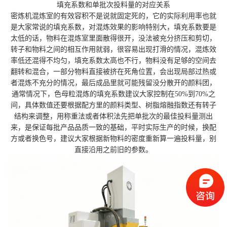
填充系数和单批次投料量的对应关系
密炼机混炼室的有效容积不是说就固定死的，它的实际利用率也就
是大家常说的填充系数，对混炼效果的影响特别大，填充系数要是
太低的话，物料在混炼室里面散得很开，没法被充分挤压和剪切，
转子和物料之间的相互作用就弱，很容易出现打滑的情况，混炼效
率低还混得不均匀，填充系数太高也不行，物料没有足够的空间去
翻转和混合，一部分物料直接被挤在死角位置，会出现局部过热或
者混炼不充分的情况，最后成品里就可能残留没分散开的颜料团，
通常情况下，色母粒混炼的填充系数建议大家控制在50%到70%之
间，具体数值还要根据配方里的颜料类型、树脂熔融指数还有转子
结构来调整，用称重法或者体积法先把单批次的最佳投料量测出
来，是保证每批产品品质一致的基础，平时实际生产的时候，换配
方或者换色号，建议大家根据新物料的密度重新算一遍投料量，别
直接沿用之前旧的参数。