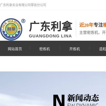
广东利拿实业有限公司厚街分公司
广东利拿
近20年
专注
主营密炼机、开
GUANGDONG LINA
网站首页
密炼机
开炼机
造
联系利拿