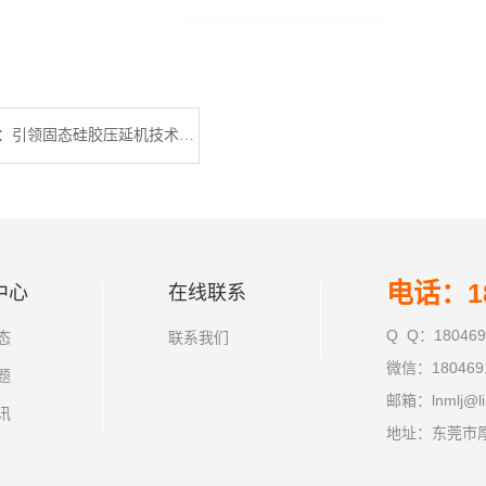
广东利拿实业：引领固态硅胶压延机技术革新
电话：18
中心
在线联系
Q Q：180469
态
联系我们
微信：180469
题
邮箱：lnmlj@li
讯
地址：东莞市