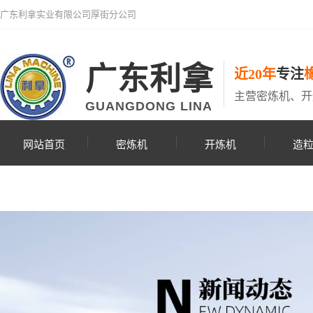
广东利拿实业有限公司厚街分公司
广东利拿
近20年
专注
主营密炼机、开
GUANGDONG LINA
网站首页
密炼机
开炼机
造
联系利拿