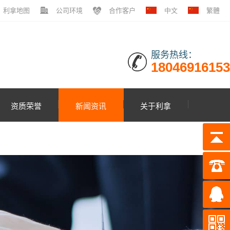
利拿地图
公司环境
合作客户
中文
繁體
服务热线：
18046916153
资质荣誉
新闻资讯
关于利拿