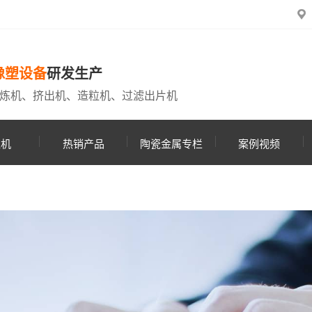
橡塑设备
研发生产
炼机、挤出机、造粒机、过滤出片机
粒机
热销产品
陶瓷金属专栏
案例视频